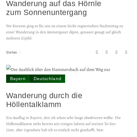
Wanderung auf das Hörnle
zum Sonnen­untergang
Vor Kurzem ging es für uns an einem leicht regnerischen Nachmittag zu
einer Wanderung in den Ammergauer Alpen, genauer gesagt auf gleich
mehrere Gipfel:
Stefan
Bayern
Deutschland
Wanderung durch die
Höllentalklamm
Ein Ausflug in Bayern, den ich schon sehr lange absolvieren wollte. Die
Höllentalklamm steht bereits seit einigen Jahren auf meiner To-See-
Liste, aber irgendwie hab ich es einfach nicht geschafft, bzw.