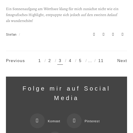
Ein Sonnenaufgang am Wörthsee klang für mich zunächst nicht wie ein
fotografisches Highlight, entpuppte sich jedoch auf den zweiten Anlauf
als wunderschön!
Stefan
Previous
1
2
3
4
5
…
11
Next
Folge mir auf Social
Media
Komoot
Pinterest