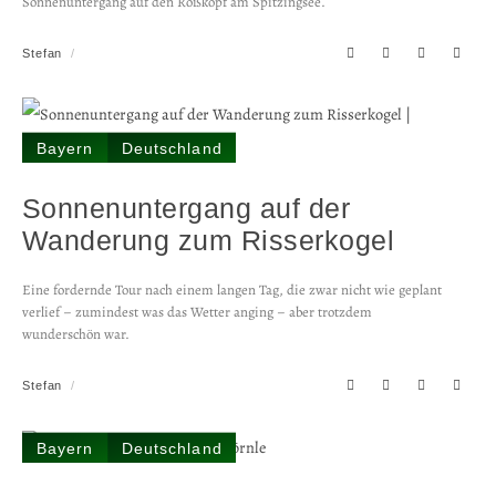
Sonnenuntergang auf den Roßkopf am Spitzingsee.
Stefan
Bayern
Deutschland
Sonnen­untergang auf der
Wanderung zum Risserkogel
Eine fordernde Tour nach einem langen Tag, die zwar nicht wie geplant
verlief – zumindest was das Wetter anging – aber trotzdem
wunderschön war.
Stefan
Bayern
Deutschland