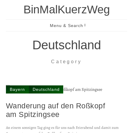
BinMalKuerzWeg
Menu & Search
Deutschland
Category
Bayern
Deutschland
Wanderung auf den Roßkopf
am Spitzingsee
An einem sonnigen Tag ging es für uns nach Feierabend und damit zum