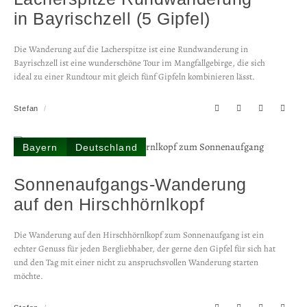
in Bayrischzell (5 Gipfel)
Die Wanderung auf die Lacherspitze ist eine Rundwanderung in
Bayrischzell ist eine wunderschöne Tour im Mangfallgebirge, die sich
ideal zu einer Rundtour mit gleich fünf Gipfeln kombinieren lässt.
Stefan
Bayern
Deutschland
Sonnenaufgangs-Wanderung
auf den Hirschhörnlkopf
Die Wanderung auf den Hirschhörnlkopf zum Sonnenaufgang ist ein
echter Genuss für jeden Bergliebhaber, der gerne den Gipfel für sich hat
und den Tag mit einer nicht zu anspruchsvollen Wanderung starten
möchte.