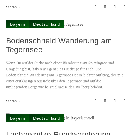
Stefan
Bayern
Deutschland
Bodenschneid Wanderung am
Tegernsee
Wenn Du auf der Suche nach einer Wanderung am Spitzingsee und
Umgebung bist, haben wir genau das Richtige für Dich. Die
Bodenschneid Wanderung am Tegernsee ist ein leichter Aufstieg, der mit
einer erstklassigen Aussicht über den Tegernsee und auf die
umliegenden Berge wie beispielsweise den Wallberg belohnt.
Stefan
Bayern
Deutschland
Lacherspitze Rundwanderung