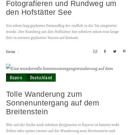
Fotografieren und Rundweg um
den Hofstätter See
Ein schon lang geplanter Fotoausflug der endlich in die Tat umgesetzt
wurde. Der Rundweg um den Hofstätter See schwirrt schon eine lange
Zeit in meinen geplanten Touren auf Komoot.
Stefan
Bayern
Deutschland
Tolle Wanderung zum
Sonnenuntergang auf dem
Breitenstein
Wer auf der Suche nach schönen Bergtouren in Bayern ist kommt wohl
früher oder später immer auf die Wanderung zum Breitenstein und