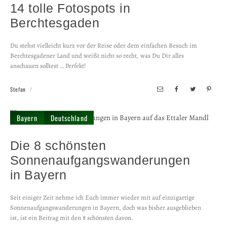
14 tolle Fotospots in
Berchtesgaden
Du stehst vielleicht kurz vor der Reise oder dem einfachen Besuch im
Berchtesgadener Land und weißt nicht so recht, was Du Dir alles
anschauen solltest … Perfekt!
Stefan
Bayern
Deutschland
Die 8 schönsten
Sonnenaufgangs­wanderungen
in Bayern
Seit einiger Zeit nehme ich Euch immer wieder mit auf einzigartige
Sonnenaufgangswanderungen in Bayern, doch was bisher ausgeblieben
ist, ist ein Beitrag mit den 8 schönsten davon.