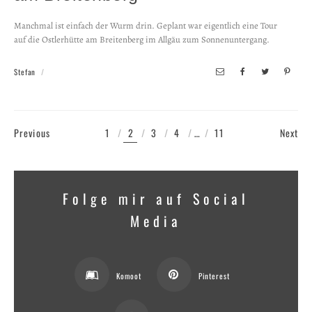
Manchmal ist einfach der Wurm drin. Geplant war eigentlich eine Tour
auf die Ostlerhütte am Breitenberg im Allgäu zum Sonnenuntergang.
Stefan
Previous
1
2
3
4
…
11
Next
Folge mir auf Social
Media
Komoot
Pinterest