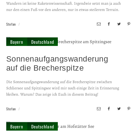
Wandern ist keine Raketenwissenschaft. Irgendwie setzt man ja auch
nur den einen Fuß vor den anderen, nur in etwas steilerem Terrain.
Stefan
Bayern
Deutschland
Sonnenaufgangswanderung
auf die Brecherspitze
Die Sonnenaufgangs­wanderung auf die Brecherspitze zwischen
Schliersee und Spitzingsee wird mir noch einige Zeit in Erinnerung
bleiben. Warum? Das zeige ich Euch in diesem Beitrag!
Stefan
Bayern
Deutschland