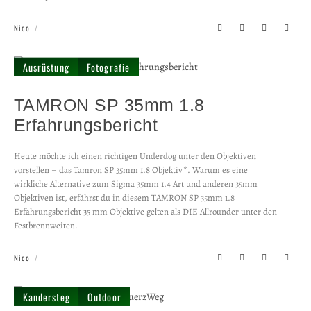
Nico
Ausrüstung
Fotografie
TAMRON SP 35mm 1.8
Erfahrungs­bericht
Heute möchte ich einen richtigen Underdog unter den Objektiven
vorstellen – das Tamron SP 35mm 1.8 Objektiv*. Warum es eine
wirkliche Alternative zum Sigma 35mm 1.4 Art und anderen 35mm
Objektiven ist, erfährst du in diesem TAMRON SP 35mm 1.8
Erfahrungsbericht 35 mm Objektive gelten als DIE Allrounder unter den
Festbrennweiten.
Nico
Kandersteg
Outdoor