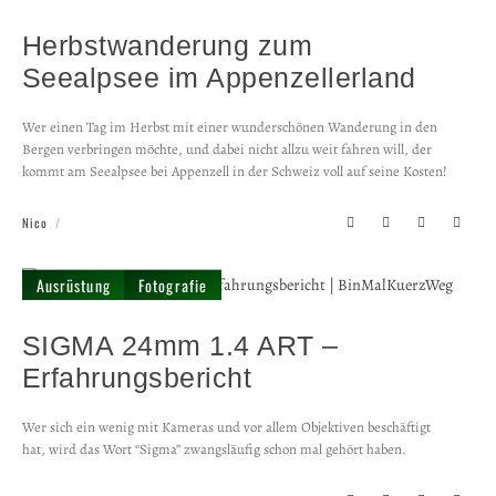
Herbst­wanderung zum
Seealpsee im Appen­zeller­land
Wer einen Tag im Herbst mit einer wunderschönen Wanderung in den
Bergen verbringen möchte, und dabei nicht allzu weit fahren will, der
kommt am Seealpsee bei Appenzell in der Schweiz voll auf seine Kosten!
Nico
Ausrüstung
Fotografie
SIGMA 24mm 1.4 ART –
Erfahrungs­bericht
Wer sich ein wenig mit Kameras und vor allem Objektiven beschäftigt
hat, wird das Wort “Sigma” zwangsläufig schon mal gehört haben.