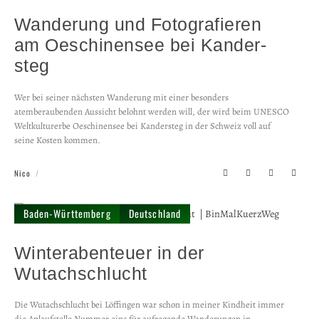
Wanderung und Foto­grafieren
am Oeschinen­see bei Kander­
steg
Wer bei seiner nächsten Wanderung mit einer besonders
atemberaubenden Aussicht belohnt werden will, der wird beim UNESCO
Weltkulturerbe Oeschinensee bei Kandersteg in der Schweiz voll auf
seine Kosten kommen.
Nico
Baden-Württemberg
Deutschland
Winter­abenteuer in der
Wutach­schlucht
Die Wutachschlucht bei Löffingen war schon in meiner Kindheit immer
die Anlaufstelle Nummer eins für aufregende Wanderungen in