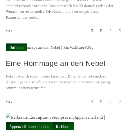
atemberaubender Szenerie. Fast monatlich bin ich damals entlang der
Wutach, vorbei an steilen Felswänden und über umgestürzte
Baumstämme getollt.
Nico
Outdoor
Eine Hommage an den Nebel
Nebel hat mich schon immer fasziniert. Er schafft es jede noch so
langweilige Landschaft interessant zu machen, und eine einzigartige
Stimmung hervorzurufen.
Nico
Appenzell Innerrhoden
Outdoor