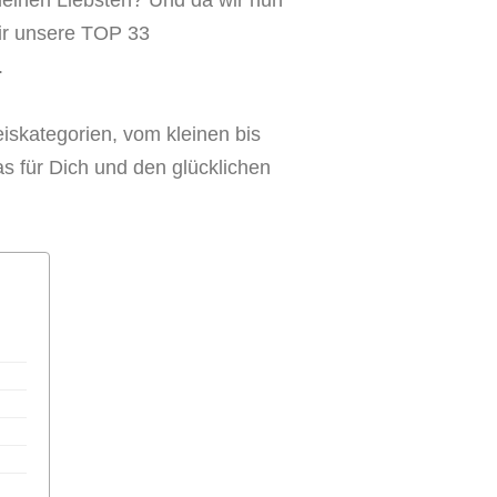
 meinen Liebsten? Und da wir nun
wir unsere TOP 33
.
eiskategorien, vom kleinen bis
s für Dich und den glücklichen