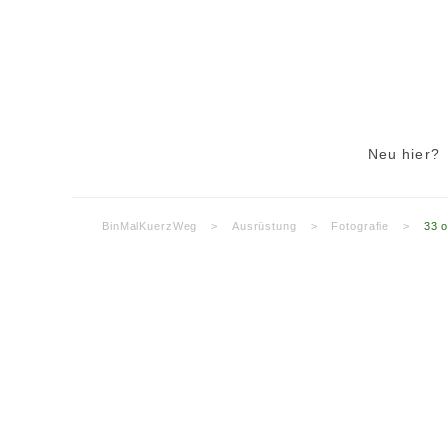
Neu hier?
BinMalKuerzWeg
>
Ausrüstung
>
Fotografie
>
33 o