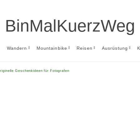
BinMalKuerzWeg
Wandern
Mountainbike
Reisen
Ausrüstung
K
riginelle Geschenk­ideen für Fotografen