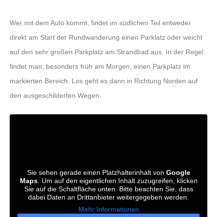
Wer mit dem Auto kommt, findet im südlichen Teil entweder
direkt am Start der Rundwanderung einen Parklatz oder weicht
auf den sehr großen Parkplatz am Strandbad aus. In der Regel
findet man, besonders früh am Morgen, einen Parkplatz im
markierten Bereich. Los geht es dann in Richtung Norden auf
den ausgeschilderten Wegen.
Sie sehen gerade einen Platzhalterinhalt von
Google
Maps
. Um auf den eigentlichen Inhalt zuzugreifen, klicken
Sie auf die Schaltfläche unten. Bitte beachten Sie, dass
dabei Daten an Drittanbieter weitergegeben werden.
Mehr Informationen