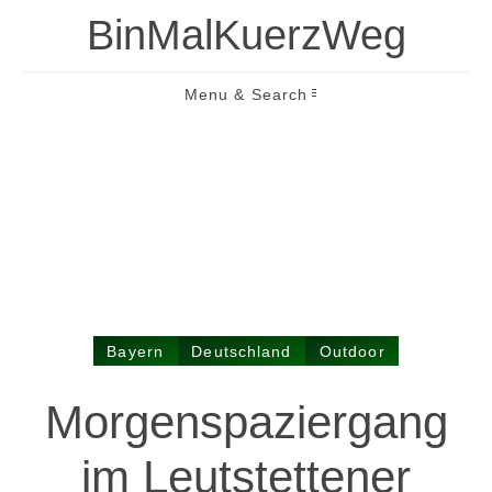
BinMalKuerzWeg
Menu & Search
Bayern
Deutschland
Outdoor
Morgen­spaziergang
im Leut­stettener