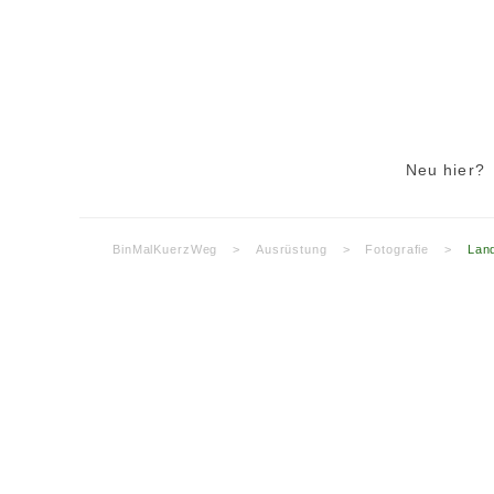
Neu hier?
BinMalKuerzWeg
>
Ausrüstung
>
Fotografie
>
Land