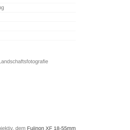
ng
bjektiv, dem
Fujinon XF 18-55mm