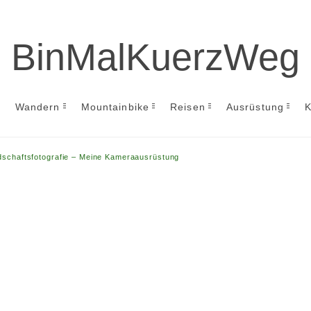
BinMalKuerzWeg
Wandern
Mountainbike
Reisen
Ausrüstung
K
schafts­fotografie – Meine Kamera­ausrüstung