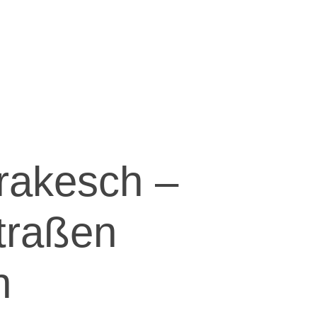
rrakesch –
traßen
h