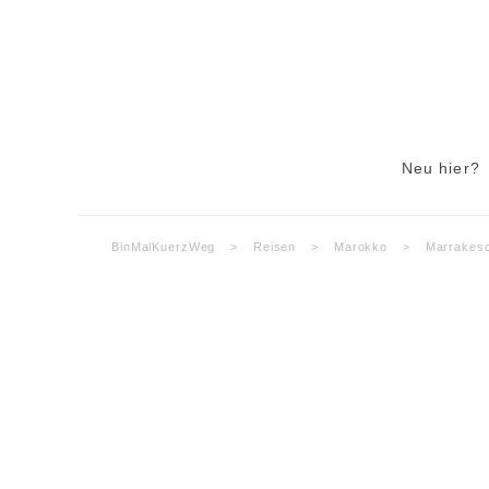
Neu hier?
BinMalKuerzWeg
>
Reisen
>
Marokko
>
Marrakes