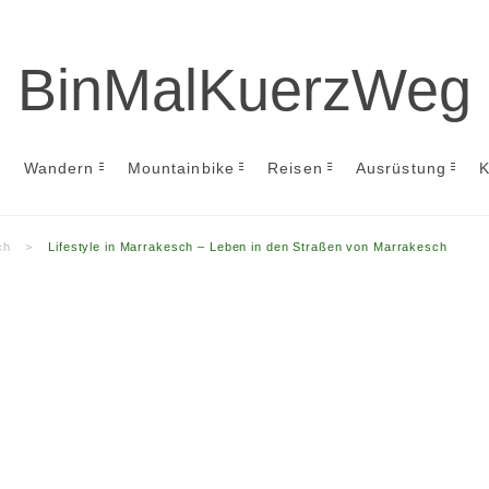
BinMalKuerzWeg
Wandern
Mountainbike
Reisen
Ausrüstung
K
ch
>
Lifestyle in Marrakesch – Leben in den Straßen von Marrakesch