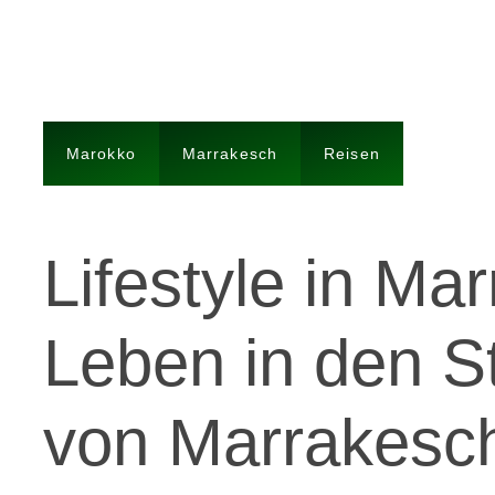
Marokko
Marrakesch
Reisen
Lifestyle in Ma
Leben in den S
von Marrakesc